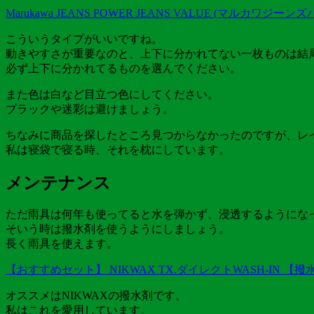
Marukawa JEANS POWER JEANS VALUE (マル
こういうタイプがいいですね。
動きやすさが重要なのと、上下に分かれてない一枚ものは結
必ず上下に分かれてるもの
を選んでください。
また色は
白など目立つ色
にしてください。
ブラックや迷彩は避けましょう。
ちなみに商品を探したところ見つからなかったのですが、レ
私は寝袋で寝る時、それを枕にしています。
メンテナンス
ただ雨具は何年も使ってると水を弾かず、浸透するようにな
そいう時は撥水剤を使うようにしましょう。
長く雨具を使えます。
【おすすめセット】 NIKWAX TX.ダイレクトWASH-IN 【撥水
オススメは
NIKWAXの撥水剤
です。
私はこれを愛用しています。