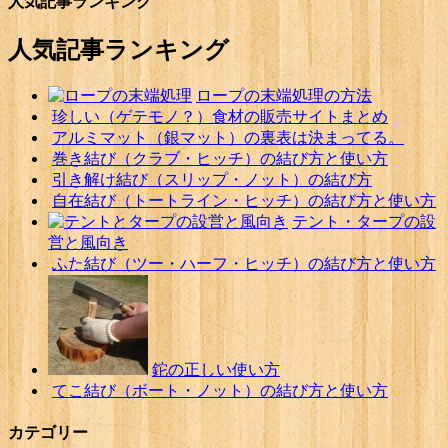
人気記事ランキング
人気記事ランキング
ロープの末端処理の方法
珍しい（ゲテモノ？）食材の販売サイトまとめ
アルミマット（銀マット）の裏表は決まってる。
巻き結び（クラブ・ヒッチ）の結び方と使い方
引き解け結び（スリップ・ノット）の結び方
自在結び（トートライン・ヒッチ）の結び方と使い方
テント・タープの設
営と風向き
ふた結び（ツー・ハーフ・ヒッチ）の結び方と使い方
鉈の正しい使い方
てこ結び（ボート・ノット）の結び方と使い方
カテゴリー