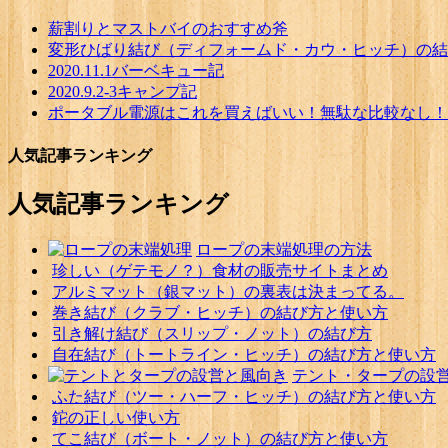
薪割りとマストバイのおすすめ斧
変形ひばり結び（ディフォームド・カウ・ヒッチ）の結
2020.11.1バーベキュー記
2020.9.2-3キャンプ記
ポータブル電源はこれを買えばいい！無駄な比較なし！
人気記事ランキング
人気記事ランキング
ロープの末端処理の方法
珍しい（ゲテモノ？）食材の販売サイトまとめ
アルミマット（銀マット）の裏表は決まってる。
巻き結び（クラブ・ヒッチ）の結び方と使い方
引き解け結び（スリップ・ノット）の結び方
自在結び（トートライン・ヒッチ）の結び方と使い方
テント・タープの設
ふた結び（ツー・ハーフ・ヒッチ）の結び方と使い方
鉈の正しい使い方
てこ結び（ボート・ノット）の結び方と使い方